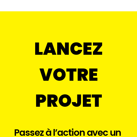
LANCEZ
VOTRE
PROJET
P
a
s
s
e
z
à
l
’
a
c
t
i
o
n
a
v
e
c
u
n