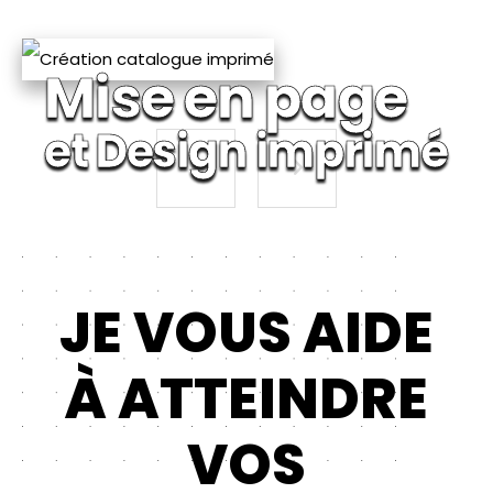
Mise en page
Mise en page
Communication
et Design imprimé
et Design imprimé
Digitale
JE VOUS AIDE
À ATTEINDRE
VOS