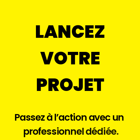
LANCEZ
VOTRE
PROJET
P
a
s
s
e
z
à
l
’
a
c
t
i
o
n
a
v
e
c
u
n
p
r
o
f
e
s
s
i
o
n
n
e
l
d
é
d
i
é
e
.